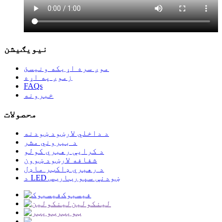
نیویګیشن
موږ سره اړیکه ونیسئ
زموږ په اړه
FAQs
خبرونه
محصولات
د داخلي لارښود ښودنه
د بیروني مشر
د کرایې رهبري کولو
شفافه لارښود ښوون
د رهبري ډاکټر ماډل
د LED ښودنې سپورټارټس
فیسبوک
لینکولین
ټویټر
یوټیوب