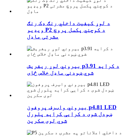
د لوړ کیفیت داخلي رنګ ډک رنګ
ویډیو P2 د کوچني پکسل پروچ
مشرتی ماډل
بیروني لوړ ریفریش p3.91 د کرایه
شوي ښودنې ماډل خلاص ځای
بیروني واټرف پروفون p4.81 LED
ښودل شوی د کرایې کرایه پلورل
شوي لوی سکرین