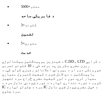
محلم
5000+
د فابریکې ساحه
کلونه
3+
تضمین
ستوري
5+
خدمت
د شینزین یوپینګلین ټیکنالوژي C.DD، LTD د کرایې
ریزن مشري سکرین په برخه کې د 10 کلونو تجربو
جوړونکی دی، او د بیروني اعلاناتو رهبري کولو کې. د
یاپینګلین د دې لامل شوی د کیفیت کنټرول معیاري
معیار لري. موږ د لوړ کیفیت مشري څراغ سره تجهیز
کوو، د غوره نندارې لپاره د غوره ښودنې ماډل سره د
IC سره د چلولو لپاره IC د خپل مشري ښودل شوي ماډل
سره چلوي.