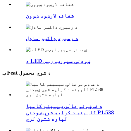
شفافه لارښود ښوون
د رهبري ډاکټر ماډل
د LED ښودنې سپورټارټس
ب Feat ه شوي محصول
د غاښونو عالي ټیمینم کامیا
کابینه د کرایه شوي ښودنې P1.538
لپاره شتون لري