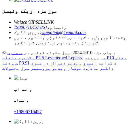
موږ سره اړیکه ونیسئ
Walach:
YIPSELLINK
واټساپ:
+86 19806716457
yipinglink@foxmail.com
بریښنالیک:
پته:
د 1 جوړول، د ګیا د ټیکنالوژۍ ودانۍ، د میں
ګونیان ولسوالۍ، شینزین، ګوانګډو.
© د چاپ حق - 2010-2024: ټول حقونه خوندي دي.
د سایټ
د بیروني P10 مخکښ
,
د داخلي P2.5 Leverterned Lepless
نقشه
,
P3.91 د کرایه رهبري ویډیو دیوال
,
د رهبري
,
ښودنه
ډاکټر ماډل
,
د نوټار ویډیو پروسیسر
ټول محصولات
واټس اپ
واټس اپ
+19806716457