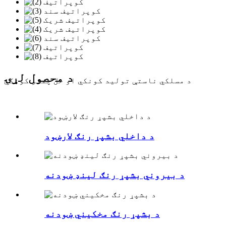
د محصول لړۍ
د مسلکي ناستې تولید کونکي او حل چمتو کونکي
د داخلي بشپړ رنګ لارښود
د بیروني بشپړ رنګ لینډ ښودنه
د بشپړ رنګ مخکیني ښودنه