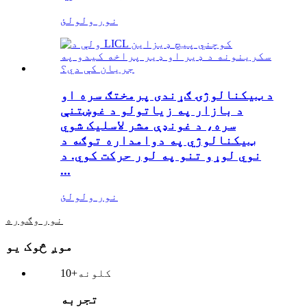
نور ولولئ
د ټیکنالوژۍ ګړندی پرمختګ سره او
د بازار په زیاتولو د غوښتنې
سره، د غونډې مشر لاسلیک شوي
ټیکنالوژي په دوامداره توګه د
نوي لوړو تنو په لور حرکت کوي. د
...
نور ولولئ
نور وګوره
موږ څوک یو
کلونه
10+
تجربه