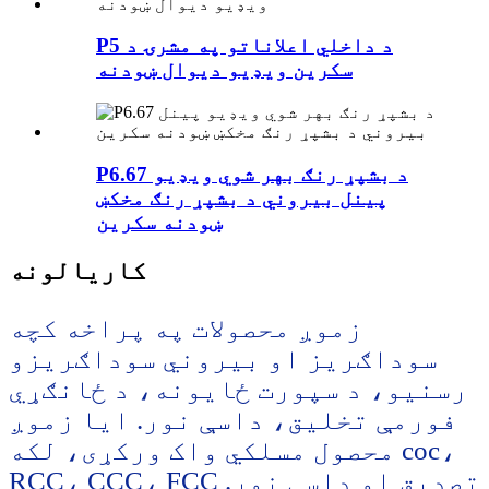
P5 د داخلي اعلاناتو په مشرۍ د
سکرین ویډیو دیوال ښودنه
P6.67 د بشپړ رنګ بهر شوي ویډیو
پینل بیروني د بشپړ رنګ مخکښ
ښودنه سکرین
کاریالونه
زموږ محصولات په پراخه کچه
سوداګریز او بیروني سوداګریزو
رسنیو، د سپورت ځایونه، د ځانګړي
فورمې تخلیق، داسې نور. ایا زموږ
محصول مسلکي واک ورکړی، لکه coc،
RCC، CCC، FCC تصدیق او داسې نور.