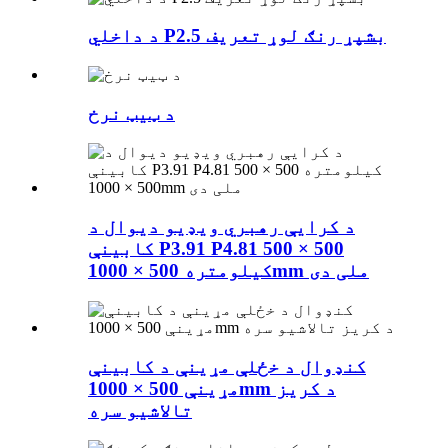
د داخلي P2.5 بشپړ رنګ لوړ تعریف
د ټیټ نرخ
د کرایې رهبري ویډیو دیوال د
کابینې P3.91 P4.81 500 × 500
کیلومتره 500 × 1000mm ملی دی
کنډوال د خځلې مړینې د کابینې
مړینې 500 × 1000mm د کريز
تالاشیو سره