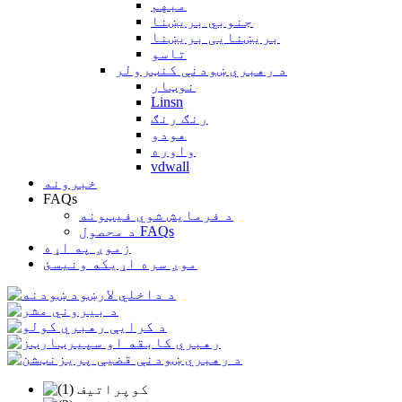
مبهم
جنوبي بریښنا
بریښنایی بریښنا
تاسو
د رهبري ښودنې کنټرولر
نوټار
Linsn
رنګ رنګ
هودو
واوره
vdwall
خبرونه
FAQs
د فرمایش شوي فیټونه
د محصول FAQs
زموږ په اړه
موږ سره اړیکه ونیسئ