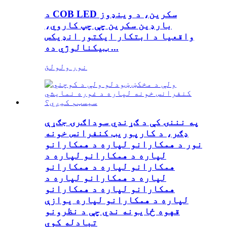
د COB LED سکرین، د وینډوز
بارډین سکرین چې چپ کاروي،
واقعیا د ابتکار ایکتور انډیکس
ټیکنالوژي ده ...
نور ولولئ
په نننۍ کې د ګړندي سوداګرۍ جګړې
ډګر، د کارپوریټ کنفرانس خونه
نور د همکارانو لپاره د همکارانو
لپاره د همکارانو لپاره د
همکارانو لپاره د همکارانو
لپاره د همکارانو لپاره د
همکارانو لپاره د همکارانو
لپاره د همکارانو لپاره یوازې
قهوه ځایونه ندي چې د نظرونو
تبادله کوي