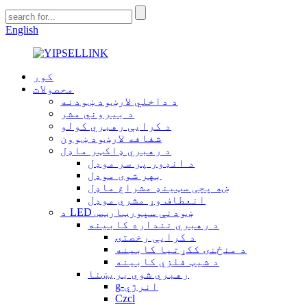
English
کور
محصولات
د داخلي لارښود ښودنه
د بیروني مشر
د کرایې رهبري کولو
شفافه لارښود ښوون
د رهبري ډاکټر ماډل
د انډور پر سر موډل
بهر شوی موډل
ښه پچی سټینډ مشراغ ماډل
انعطاف وړ مشري موډل
د LED ښودنې سپورټارټس
د رهبري ننداره کابینه
د کرایې رخصتۍ
د منځنۍ ککړتیا کابینه
د شیټ فلزي کابینه
رهبري شوي بریښنا
g-انرژي
Czcl