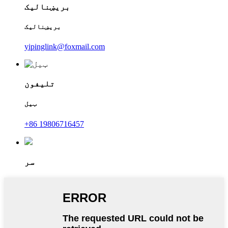
بریښنالیک
بریښنالیک
yipinglink@foxmail.com
تلیفون
ټیل
+86 19806716457
سر