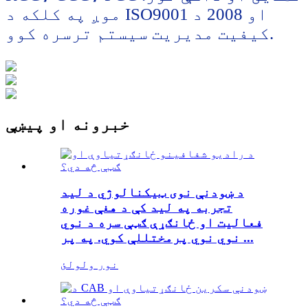
موږ په کلکه د ISO9001 او 2008 د
کیفیت مدیریت سیستم ترسره کوو.
خبرونه او پیښې
د ښودنې نوی ټیکنالوژي د لید
تجربه په لید کې د هغې غوره
فعالیت او ځانګړې ګټې سره د نوي
نوي نوي پرمختللې کوي. په پر ...
نور ولولئ