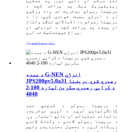
لنډ سرکټ او داسې نور. په همغږۍ
ریډیفیریک ډیک په پراخه کچه د
بریښنا رسولو موثریت ته وده ورکوي
او د انرژي مصرف خوندي کوي. دا د
بریښنا رسولو دا اکمالاتي تنګه ولتاژ
ان پټه، په پراخه کچه د تودوخې او
پراخ غوښتنلیک حد لري.
پلټنه
تفصیل
د عمده G-NEN انرژي
JPS200pv5.0a31 رهبري شوي بریښنا
د کرایې رهبري سکرین لپاره 100-2
4040
د بریښنا رسولو د کوچني حجم
ځانګړتیاوې لري، د لوړې موثریت،
باثباته عملیاتو او عالي اعتبار وړ.
د بریښنا رسولو لاندې د ولتاط لاندې
زیرکات لري، د محصول محدودیت، وتیس
لنډ سرکټ او داسې نور. په همغږۍ