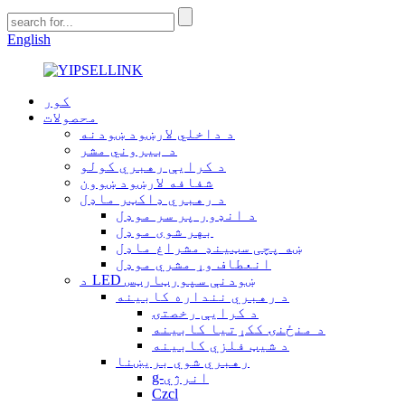
English
کور
محصولات
د داخلي لارښود ښودنه
د بیروني مشر
د کرایې رهبري کولو
شفافه لارښود ښوون
د رهبري ډاکټر ماډل
د انډور پر سر موډل
بهر شوی موډل
ښه پچی سټینډ مشراغ ماډل
انعطاف وړ مشري موډل
د LED ښودنې سپورټارټس
د رهبري ننداره کابینه
د کرایې رخصتۍ
د منځنۍ ککړتیا کابینه
د شیټ فلزي کابینه
رهبري شوي بریښنا
g-انرژي
Czcl