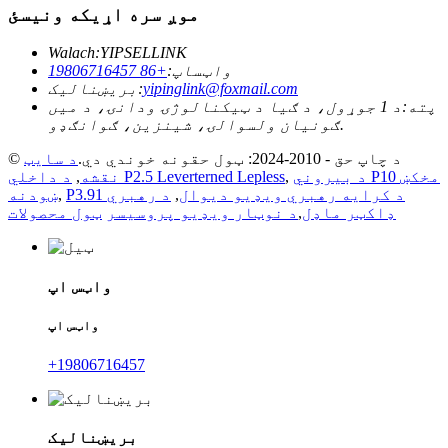
موږ سره اړیکه ونیسئ
Walach:
YIPSELLINK
واټساپ:
+86 19806716457
yipinglink@foxmail.com
بریښنالیک:
پته:
د 1 جوړول، د ګیا د ټیکنالوژۍ ودانۍ، د میں
ګونیان ولسوالۍ، شینزین، ګوانګډو.
© د چاپ حق - 2010-2024: ټول حقونه خوندي دي.
د سایټ
د بیروني P10 مخکښ
,
د داخلي P2.5 Leverterned Lepless
نقشه
,
P3.91 د کرایه رهبري ویډیو دیوال
,
د رهبري
,
ښودنه
ډاکټر ماډل
,
د نوټار ویډیو پروسیسر
ټول محصولات
واټس اپ
واټس اپ
+19806716457
بریښنالیک