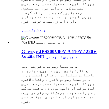
زیرکات لري، د محصول محدودیت، وتیس
لنډ سرکټ او داسې نور. په همغږۍ
ریډیفیریک ډیک په پراخه کچه د
بریښنا رسولو موثریت ته وده ورکوي
او د انرژي مصرف خوندي کوي.
پلټنه
تفصیل
G -essyy JPS200V00V-A 110V / 220V
5v 40a IND د بریښنا رسمی
د بریښنا رسولو د کوچني حجم
ځانګړتیاوې لري، د لوړې موثریت،
باثباته عملیاتو او عالي اعتبار وړ.
د بریښنا رسولو لاندې د ولتاط لاندې
زیرکات لري، د محصول محدودیت، وتیس
لنډ سرکټ او داسې نور. د ریزشیر سرکټ
په پراخه کچه د بریښنا رسولو موثریت
ته وده ورکوي او د انرژي مصرف خوندي
کوي.