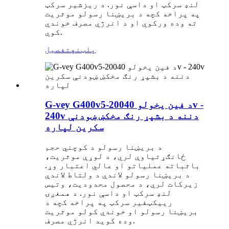
لنډ سرکټ او داسې نور. د ریزشیر سرکټ
په پراخه کچه د بریښنا رسولو موثریت
ته وده ورکوي او د انرژي مصرف خوندي
کوي.
پلټنه
تفصیل
G-vey G400v5-د فین یخولو 20040v -
240v دننه د بشپړ رنګ مخکښ ښودنې
سکرین لپاره
د بریښنا رسولو د کوچني حجم
ځانګړتیاوې لري، د لوړې موثریت،
باثباته عملیاتو او عالي اعتبار وړ.
د بریښنا رسولو لاندې د ولتاط لاندې
زیرکات لري، د محصول محدودیت، وتیس
لنډ سرکټ او داسې نور. د همغږۍ
رییکټفیر سرکټ په پراخه کچه د
بریښنا رسولو او خوندي کولو موثریت
د انرژي مصرف.
وده کوي