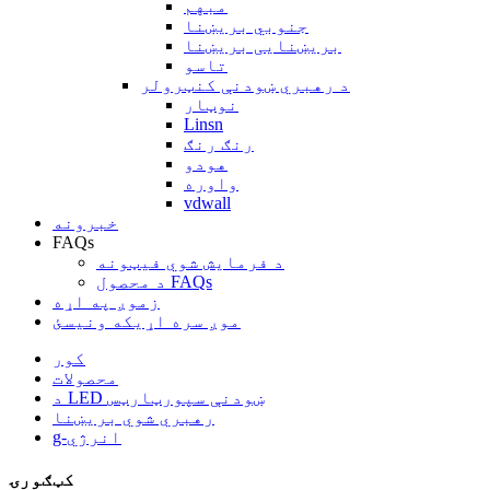
مبهم
جنوبي بریښنا
بریښنایی بریښنا
تاسو
د رهبري ښودنې کنټرولر
نوټار
Linsn
رنګ رنګ
هودو
واوره
vdwall
خبرونه
FAQs
د فرمایش شوي فیټونه
د محصول FAQs
زموږ په اړه
موږ سره اړیکه ونیسئ
کور
محصولات
د LED ښودنې سپورټارټس
رهبري شوي بریښنا
g-انرژي
کټګورۍ