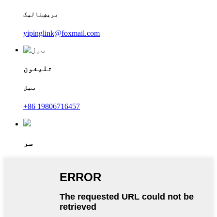
بریښنالیک
yipinglink@foxmail.com
تلیفون
ټیل
+86 19806716457
سر