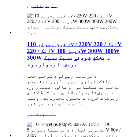
پلټنه
تفصیل
د فین یخولو 110v / 220V انک / 220V
انک / 220V ډیټا 300W 300W 300W
300W د مخکښ ښودنې سټیک سټیک
بریښنا رسولو سره
د بریښنا رسولو د کوچني حجم
ځانګړتیاوې لري، د لوړې موثریت،
باثباته عملیاتو او عالي اعتبار وړ.
د بریښنا رسولو لاندې د ولتاط لاندې
زیرکات لري، د محصول محدودیت، وتیس
لنډ سرکټ او داسې نور.
پلټنه
تفصیل