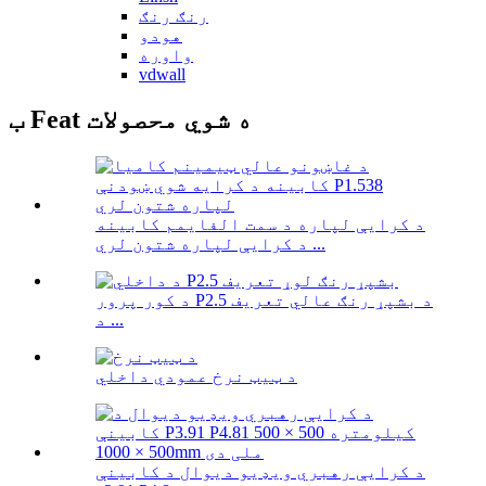
رنګ رنګ
هودو
واوره
vdwall
ب Feat ه شوي محصولات
د کرایې لپاره د سمت الفایمم کابینه
د کرایې لپاره شتون لري ...
د کور پرور P2.5 د بشپړ رنګ عالي تعریف
د ...
د ټیټ نرخ عمودي داخلي
د کرایې رهبري ویډیو دیوال د کابینې