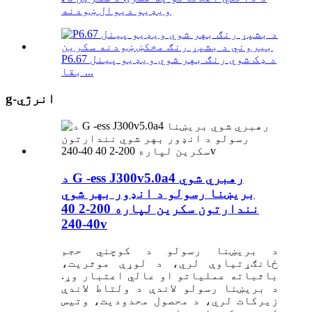
ویډیو دیوال ښودنه
P6.67 د ډک شوي رنګ بهر شوي ویډیو پینل
بقا ...
g-انرژي
د G -ess J300v5.0a4 رهبري شوي
بریښنا رسولو د انډور بهر شوي
نندارتون سکرین لپاره 200-2 40
40-240v
د بریښنا رسولو د کوچني حجم
ځانګړتیاوې لري، د لوړې موثریت،
باثباته عملیاتو او عالي اعتبار وړ.
د بریښنا رسولو لاندې د ولتاط لاندې
زیرکات لري، د محصول محدودیت، وتیس