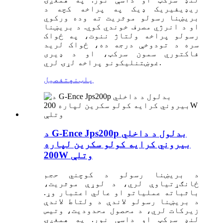
ریډیفیریک ډیک په پراخه کچه د
بریښنا رسولو موثریت ته وده ورکوي
او د انرژي مصرف خوندي کوي. د بریښنا
رسولو پراخه ولتاژ ننوت، په ځواک
سره د تودوخې درجه ده، ځواک لري
د
فاکتوري سمون سرکټ، او د ډیری
غوښتنلیکونو پراخه لړۍ لري.
پلټنه
تفصیل
د G-Ence Jps200p بدلول د داخلي
بیروني کرایه کولو سکرین لپاره
200W وتلې
د بریښنا رسولو د کوچني حجم
ځانګړتیاوې لري، د لوړې موثریت،
باثباته عملیاتو او عالي اعتبار وړ.
د بریښنا رسولو لاندې د ولتاط لاندې
زیرکات لري، د محصول محدودیت، وتیس
لنډ سرکټ او داسې نور. په همغږۍ