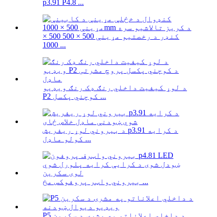
p3.91 P4.8 ...
کنډر د رخصتیو مړینې 500 × 500 500 ×
1000 ...
د لوړ کیفیت داخلي رنګ ډک رنګ ویډیو
P2 کوچني پکسل ...
د بیروني لوړ ریفریش p3.91 د کرایه
کولو ماډل ...
بیروني واټر پروفوکس مخ ...
P5 د داخلي اعلاناتو په مشرۍ د سکرین