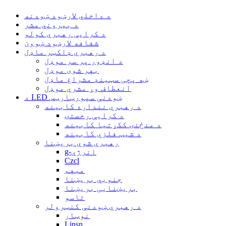
د داخلي لارښود ښودنه
د بیروني مشر
د کرایې رهبري کولو
شفافه لارښود ښوون
د رهبري ډاکټر ماډل
د انډور پر سر موډل
بهر شوی موډل
ښه پچی سټینډ مشراغ ماډل
انعطاف وړ مشري موډل
د LED ښودنې سپورټارټس
د رهبري ننداره کابینه
د کرایې رخصتۍ
د منځنۍ ککړتیا کابینه
د شیټ فلزي کابینه
رهبري شوي بریښنا
g-انرژي
Czcl
مبهم
جنوبي بریښنا
بریښنایی بریښنا
تاسو
د رهبري ښودنې کنټرولر
نوټار
Linsn