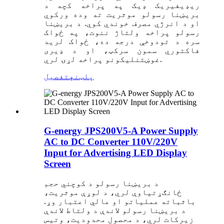
ریډیفیریک ډیک په پراخه کچه د
بریښنا رسولو موثریت ته وده ورکوي
او د انرژي مصرف خوندي کوي. د بریښنا
رسولو پراخه ولتاژ ننوت، په ځواک
سره د تودوخې درجه ده، ځواک لري
د
فاکتوري سمون سرکټ، او د ډیری
غوښتنلیکونو پراخه لړۍ لري.
پلټنه
تفصیل
G-energy JPS200V5-A Power Supply
AC to DC Converter 110V/220V
Input for Advertising LED Display
Screen
د بریښنا رسولو د کوچني حجم
ځانګړتیاوې لري، د لوړې موثریت،
باثباته عملیاتو او عالي اعتبار وړ.
د بریښنا رسولو لاندې د ولتاط لاندې
زیرکات لري، د محصول محدودیت، وتیس