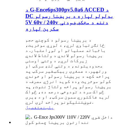
د G-Ence6ps300pv5.0a6 ACCED د
DC بدلولو لپاره د بریښنا رسولو
5V 60v / 240v دننه د مخکښ ښودنې
سکرین لپاره
د بریښنا رسولو د کوچني حجم
ځانګړتیاوې لري، د لوړې موثریت،
باثباته عملیاتو او لوړ
اعتبار. د
بریښنا رسولو لاندې د ولتاط لاندې
زیرکات لري، د وتنې اوسنی
محدودیتونه، د وتنې لنډ سرکټ او
ورته
پر. د همغږۍ رییکټفیر سرکټ په
پراخه کچه د بریښنا رسولو او خوندي
کولو موثریت وده کوي
د انرژي مصرف. د
بریښنا رسولو پراخه ولتاژ ننوت، په
ځواک سره د تودوخې درجه ده، ځواک
لري
د فاکتوري سمون سرکټ، او د ډیری
غوښتنلیکونو پراخه لړۍ لري.
پلټنه
تفصیل