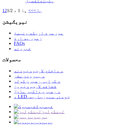
پلټنه
تفصیل
بل>
>>
پا 1 ه 1/2
2
1
نیویګیشن
موږ سره اړیکه ونیسئ
زموږ په اړه
FAQs
خبرونه
محصولات
د داخلي لارښود ښودنه
د بیروني مشر
د کرایې رهبري کولو
شفافه لارښود ښوون
د رهبري ډاکټر ماډل
د LED ښودنې سپورټارټس
فیسبوک
لینکولین
ټویټر
یوټیوب