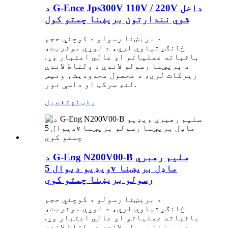
د G-Ence Jps300V 110V / 220V داخل
شوي نندارتون بریښنا چمتو کول
د بریښنا رسولو د کوچني حجم
ځانګړتیاوې لري، د لوړې موثریت،
باثباته عملیاتو او عالي اعتبار وړ.
د بریښنا رسولو لاندې د ولتاط لاندې
زیرکات لري، د محصول محدودیت، وتیس
لنډ سرکټ او داسې نور.
پلټنه
تفصیل
د G-Eng N200V00-B سلیم رهبري
ویډیو دیوال 5v ماډل بریښنا
رسولو بریښنا چمتو کوي
د بریښنا رسولو د کوچني حجم
ځانګړتیاوې لري، د لوړې موثریت،
باثباته عملیاتو او عالي اعتبار وړ.
د بریښنا رسولو لاندې د ولتاط لاندې