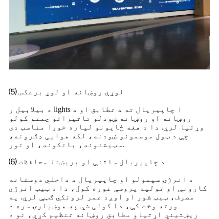
⑸ لوړې روښانه او لوړ برعکس
د بیلابیل ر lights ا چاپیریال ته د تطابق او د
روښانه او روښانه ښودلو تاثیراتو چمتو کولو
وړتیا لري. دا د هغه ځایونو لپاره خورا مناسب دی
چې د ټول موسمونو ښودنه، لکه هوایی ډګرونه،
سټیشنونه، بانکونه، او نور.
⑹ د چاپیریال ساتنې او بریښنا محافظت
د انرژۍ سپمولو او چاپیریال د داخلي دوستانه
کارونې او تولید پروسې غوره کول، دا د ټیټ انرژي
مصرف، ټیټ شور او اوږد عمر لرونکي ګټې لري. په
ورته وخت کې، دا کولی شي په هوښیارۍ سره د
ریښتیني اړتیاو مطابق روښانه تنظیم کړي، نو د