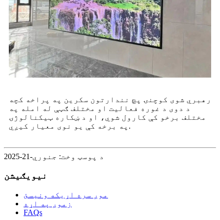
رهبري شوی کوچنۍ پچ نندارتون سکرین په پراخه کچه
د دوی د غوره فعالیت او مختلف ګټې له امله په
مختلف برخو کې کارول شوي، او د ښکاره ټیکنالوژۍ
په برخه کې یو نوی معیار کیږي.
د پوسټ وخت: جنوري-21-2025
نیویګیشن
موږ سره اړیکه ونیسئ
زموږ په اړه
FAQs