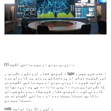
د مشري وړ کوچنۍ پارډ
نندارتونونو ګټې
⑴ د اوږدې مودې او ټیټ ساتنې لګښت
د کوچني فشار لرونکي رنګونو ر light ا جذب شوي چپس د
لوړ کیفیت توکو او پرمختللي پروسو په کارولو سره
تولید شوي، د اوږدې مودې او ټیټ ساتنې لګښتونو
ځانګړتیاوې سره. دا پدې مانا ده چې په اوږدمهاله
کارونې کې، د کوچني فشار شوي ښکاریدونکي ښودلو
ناکامي نسبتا ټیټه ده، او د ساتنې لګښتونه هم
نسبتا ټیټ دي.
milk د لوړ رنګ بیا تولید