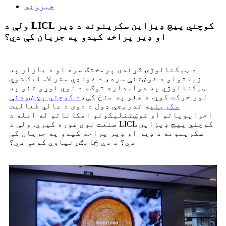
خبرونه
ولې د LICL کوچني پیچ ډیزاین سکرینونه د ډیر
او ډیر پراخه کیدو په جریان کې دي؟
د ټیکنالوژۍ ګړندی پرمختګ سره او د بازار په
زیاتولو د غوښتنې سره، د غونډې مشر لاسلیک شوي
ټیکنالوژي په دوامداره توګه د نوي لوړو تنو په
لور حرکت کوي. د هغو په منځ کې،
د کوچني پچ ښودنې
سکرین
په تدریجي ډول د دوی د عالي فعالیت
اجرایوياتو او غوښتنلیکونو امکاناتو له امله د
صنعت نوي غوره کیږي. ولې د LICL کوچني پیچ ډیزاین
سکرینونه د ډیر او ډیر پراخه کیدو په جریان کې
دي؟ د دې ځانګړتیاوې کومې دي؟