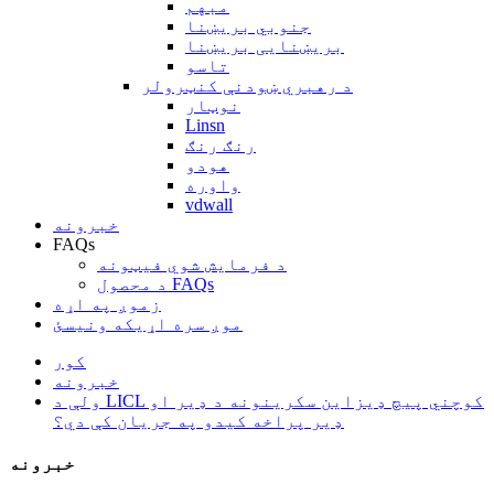
مبهم
جنوبي بریښنا
بریښنایی بریښنا
تاسو
د رهبري ښودنې کنټرولر
نوټار
Linsn
رنګ رنګ
هودو
واوره
vdwall
خبرونه
FAQs
د فرمایش شوي فیټونه
د محصول FAQs
زموږ په اړه
موږ سره اړیکه ونیسئ
کور
خبرونه
ولې د LICL کوچني پیچ ډیزاین سکرینونه د ډیر او
ډیر پراخه کیدو په جریان کې دي؟
خبرونه