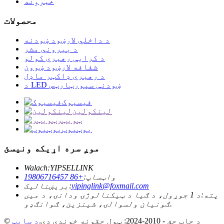
خبرونه
محصولات
د داخلي لارښود ښودنه
د بیروني مشر
د کرایې رهبري کولو
شفافه لارښود ښوون
د رهبري ډاکټر ماډل
د LED ښودنې سپورټارټس
فیسبوک
لینکولین
ټویټر
یوټیوب
موږ سره اړیکه ونیسئ
Walach:
YIPSELLINK
واټساپ:
+86 19806716457
yipinglink@foxmail.com
بریښنالیک:
پته:
د 1 جوړول، د ګیا د ټیکنالوژۍ ودانۍ، د میں
ګونیان ولسوالۍ، شینزین، ګوانګډو.
© د چاپ حق - 2010-2024: ټول حقونه خوندي دي.
د سایټ