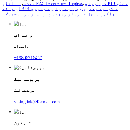
د بیروني P10 مخکښ
,
د داخلي P2.5 Leverterned Lepless
نقشه
,
P3.91 د کرایه رهبري ویډیو دیوال
,
د رهبري
,
ښودنه
ډاکټر ماډل
,
د نوټار ویډیو پروسیسر
ټول محصولات
واټس اپ
واټس اپ
+19806716457
بریښنالیک
بریښنالیک
yipinglink@foxmail.com
تلیفون