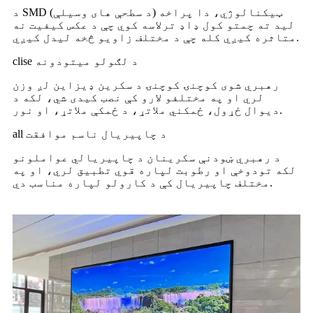
د SMD (د سطحې های وسیلې) ټیکنالوژي، دا پراخه
لید ته چمتو کول ډاډ ترلاسه کوي چې د عکس کیفیت نه
متاثره کیږي کله چې د مختلف زاویو څخه لیدل کیږي.
clise د لګولو میتودونه
رهبري شوی کوچنۍ کوچنۍ د سکرین ډیزاین لږ وزن
لري او په مختلفو لارو کې نصب کیدی شي، لکه د
دیوال ځړول، ځمکني ملاتړ، د ځمکې ملاتړ، او نور.
all د چاپیریال ناسم موافقت
د رهبري ښودنې سکرینان د چاپیریالي عواملونو
لکه تودوخې او رطوبت لپاره قوي تطبیق لري، او په
مختلف چاپیریال کې د کارولو لپاره مناسب دي.