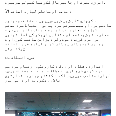
انرژي مصرف او چاپیریال ککړتیا کمولو سربیره.
⑺ د مدغم او ساتلو لپاره اسانه
د کوچني تار ښیې ښیې ښیې چې د مختلف وسیلو،
سافټویر، او سیسټمونو سره په بې احتیاط سره مدغم
کول، د معلوماتو لپاره د معلوماتو لیږد، د
معلوماتو ښودنه، او متقابل اړیکو کې اسانتیاوې
برابرې کړي. د موډولر ډیزاین ساتنه کوي او د
رهبري کیدو ځای په ځای کولو لپاره خورا اسانه
څرګندونې.
ald قوي انعطاف
اندازه، شکل، او رنګ د کارونکي اړتیاو سره سم
دود کیدی شي، قوي انعطاف سره. دا د مختلف پیښو
لپاره مناسب جوړوي، لکه د کنتنو وینو، نندارتون
تالار، ډګرونه او داسې نور.