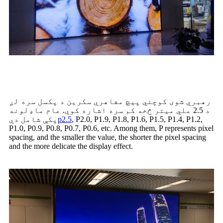
اساسی مفهومونه
رهبري شوی کوچني پیچ مفاهري سکرین د پکسل سره لږ
د 2.5 ملي میتر څخه کم سره اشاره کوي. عام ماډلونه
, P2.0, P1.9, P1.8, P1.6, P1.5, P1.4, P1.2,
p2.5
پکې شامل دي
P1.0, P0.9, P0.8, P0.7, P0.6, etc. Among them, P represents pixel
spacing, and the smaller the value, the shorter the pixel spacing
and the more delicate the display effect.