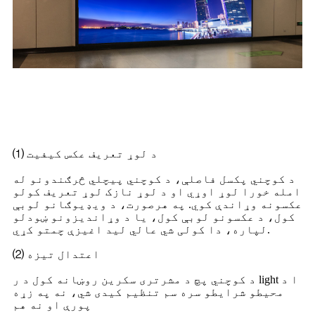
د LED کوچني پیچ سکرین
ځانګړتیاوې
⑴ د لوړ تعریف عکس کیفیت
د کوچني پکسل فاصلې، د کوچني پیچلي څرګندونو له
امله خورا لوړ اوړي او د لوړ نازک لوړ تعریف کولو
عکسونه وړاندې کوي. په هرصورت، د ویډیوګانو لوبې
کول، د عکسونو لوبې کول، یا د وړاندیزونو ښودلو
لپاره، دا کولی شي عالي لید اغیزې چمتو کړي.
⑵ اعتدال تیزه
د کوچني پچ د مشرتری سکرین روښانه کول د ر light ا د
محیطو شرایطو سره سم تنظیم کیدی شي، نه په زړه
پورې او نه هم