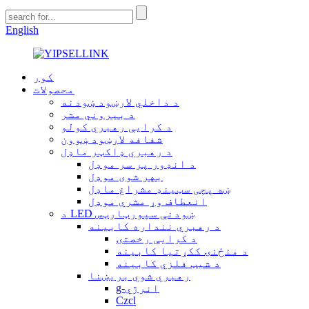
English
کور
محصولات
د داخلي لارښود ښودنه
د بیروني مشر
د کرایې رهبري کولو
شفافه لارښود ښوون
د رهبري ډاکټر ماډل
د انډور پر سر موډل
بهر شوی موډل
ښه پچی سټینډ مشراغ ماډل
انعطاف وړ مشري موډل
د LED ښودنې سپورټارټس
د رهبري ننداره کابینه
د کرایې رخصتۍ
د منځنۍ ککړتیا کابینه
د شیټ فلزي کابینه
رهبري شوي بریښنا
g-انرژي
Czcl