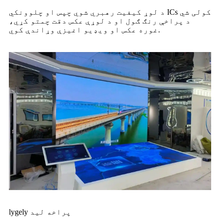
د لوړ کیفیت رهبري شوي چپس او چلوونکي ICs کولی شي
د پراخې رنګ ګول او د لوړې عکس دقت چمتو کړي،
غوره عکس او ویډیو اغیزې وړاندې کوي.
lygely پراخه لید