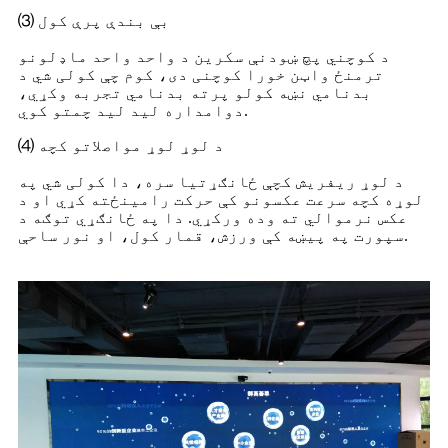
⑶ بې بندې پرې کول
د کوچني پچ ښودنې سکرین د واحد واحد ماډلونو
ترمنځ واټن خورا کوچنی دی، کوم چې کولی شي د
بدنامي نښه کولو پرته بدنامي تجربه وکړي،
دوامداره لید لید چمتو کوي.
⑷ د لوړ لوړ مواصلاتو کچه
د لوړ ریفریش کچې ځانګړتیا سره، دا کولی شي په
لوړه کچه سرعت عکسونو کې حرکت رامینځته کړي او د
عکس نرموالي ته وده ورکړي. دا په ځانګړي توګه د
سپورت په پیښه کې ورزش، قمار کول، او نور ساحې.