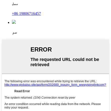
ټیل
+86 19806716457
سر